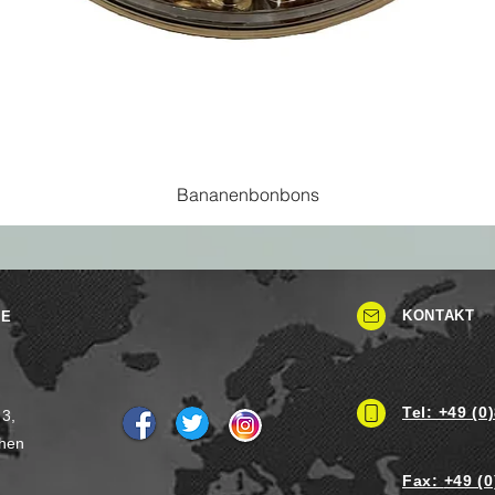
Bananenbonbons
KONTAKT
SE
Tel: +49 (0
 3,
hen
Fax:
+49 (0