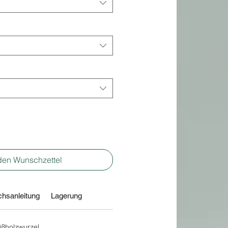
den Wunschzettel
hsanleitung
Lagerung
ßholzwurzel