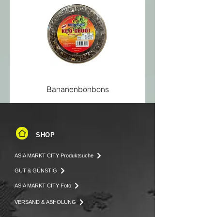
Eiweiß
1 g
Salz
0 g
Bananenbonbons
SHOP
ASIA MARKT CITY Produktsuche
GUT & GÜNSTIG
ASIA MARKT CITY Foto
VERSAND & ABHOLUNG