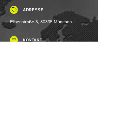
ADRESSE
Elisenstraße 3, 80335 München
KONTAKT
Tel: +49 (0)8937 - 015248
Fax:
+49 (0)8937 - 015249
Mo. bis Samstag.: 8 - 20 Uhr
Feiertag: Flexibel
Sonntag.: Schließen
UNSERE ZAHLUNGSARTEN