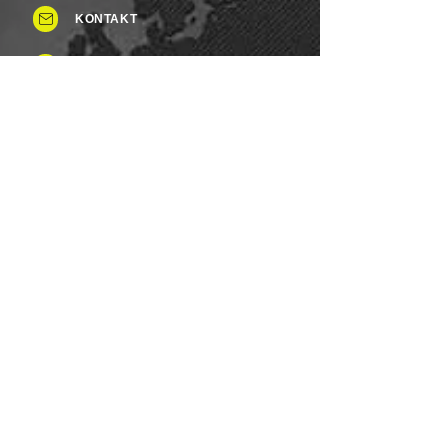
KONTAKT
Tel: +49 (0)8937 - 015248
Fax:
+49 (0)8937 - 015249
Mo. bis Samstag.: 8 - 20 Uhr
Feiertag: Flexibel
Sonntag.: Schließen
UNSERE ZAHLUNGSARTEN