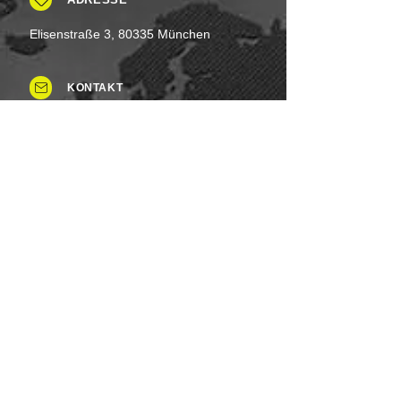
Elisenstraße 3, 80335 München
KONTAKT
Tel: +49 (0)8937 - 015248
Fax:
+49 (0)8937 - 015249
Mo. bis Samstag.: 8 - 20 Uhr
Feiertag: Flexibel
Sonntag.: Schließen
UNSERE ZAHLUNGSARTEN