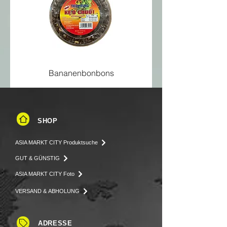
Eiweiß
7,09 g
Salz
2,62 g
Bananenbonbons
SHOP
ASIA MARKT CITY Produktsuche
GUT & GÜNSTIG
ASIA MARKT CITY Foto
VERSAND & ABHOLUNG
ADRESSE