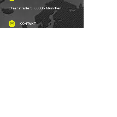
Elisenstraße 3, 80335 München
KONTAKT
Tel: +49 (0)8937 - 015248
Fax:
+49 (0)8937 - 015249
Mo. bis Samstag.: 8 - 20 Uhr
Feiertag: Flexibel
Sonntag.: Schließen
UNSERE ZAHLUNGSARTEN