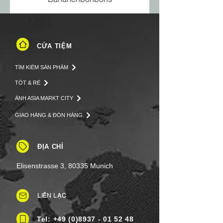
CỬA TIỆM
TÌM KIẾM SẢN PHẨM
TỐT & RẺ
ẢNH ASIA MARKT CITY
GIAO HÀNG & ĐÓN HÀNG
ĐỊA CHỈ
Elisenstrasse 3, 80335 Munich
LIÊN LẠC
Tel: +49 (0)8937 - 01 52 48