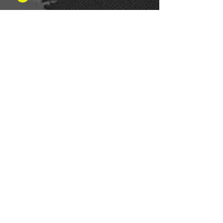
Fax:
+49 (0)8937 - 01 52 49
Thứ Hai đến Thứ Bảy: 8 giờ sáng -
8 giờ tối
Ngày lễ: Linh hoạt
Chủ nhật: Đóng cửa
PHƯƠNG THỨC THANH TOÁN
Wir Lebensmittel.