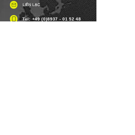
LIÊN LẠC
Tel: +49 (0)8937 - 01 52 48
Fax:
+49 (0)8937 - 01 52 49
Thứ Hai đến Thứ Bảy: 8 giờ sáng -
8 giờ tối
Ngày lễ: Linh hoạt
Chủ nhật: Đóng cửa
PHƯƠNG THỨC THANH TOÁN