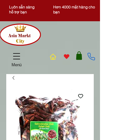
Luôn sẵn sàng
Hơn 4000 mặt hàng cho
hỗ trợ bạn
bạn
Menü