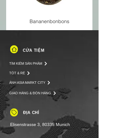
Bananenbonbons
CỬA TIỆM
TÌM KIẾM SẢN PHẨM
TỐT & RẺ
ẢNH ASIA MARKT CITY
GIAO HÀNG & ĐÓN HÀNG
ĐỊA CHỈ
Elisenstrasse 3, 80335 Munich