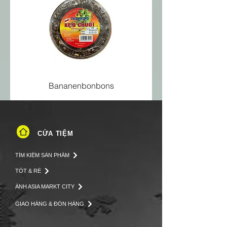
Eiweiß
9,3 g
Salz
0,04 g
Bananenbonbons
CỬA TIỆM
TÌM KIẾM SẢN PHẨM
TỐT & RẺ
ẢNH ASIA MARKT CITY
GIAO HÀNG & ĐÓN HÀNG