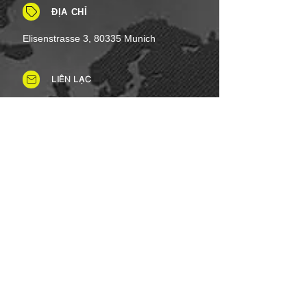
ĐỊA CHỈ
Elisenstrasse 3, 80335 Munich
LIÊN LẠC
Tel: +49 (0)8937 - 01 52 48
Fax:
+49 (0)8937 - 01 52 49
Thứ Hai đến Thứ Bảy: 8 giờ sáng -
8 giờ tối
Ngày lễ: Linh hoạt
Chủ nhật: Đóng cửa
PHƯƠNG THỨC THANH TOÁN