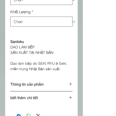
Khối Lượng
*
Santoku
DAO LÀM BẾP
SẢN XUẤT TẠI NHẬT BẢN
Dao làm bếp do SEKI RYU ở Seki,
miền trung Nhật Bản sản xuất.
Thông tin sản phẩm
Ký hiệu cho hình dạng của lưỡi dao:
biết thêm chi tiết
(jap. 三徳包丁; dt. „Messer der drei
Tugenden“)
Đặc biệt là để cắt rau, cá và thịt.
ID mặt hàng
7703
Lưỡi dao rất mỏng giúp đơn giản