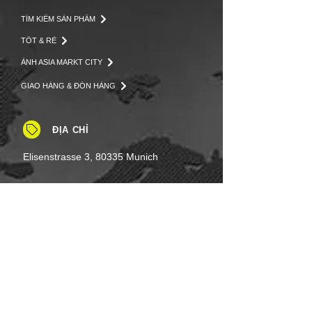
TÌM KIẾM SẢN PHẨM
TỐT & RẺ
ẢNH ASIA MARKT CITY
GIAO HÀNG & ĐÓN HÀNG
ĐỊA CHỈ
Elisenstrasse 3, 80335 Munich
LIÊN LẠC
Tel: +49 (0)8937 - 01 52 48
Fax:
+49 (0)8937 - 01 52 49
Thứ Hai đến Thứ Bảy: 8 giờ sáng -
8 giờ tối