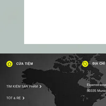
ĐỊA CHỈ
CỬA TIỆM
Elisenstrass
TÌM KIẾM SẢN PHẨM
80335 Muni
TỐT & RẺ