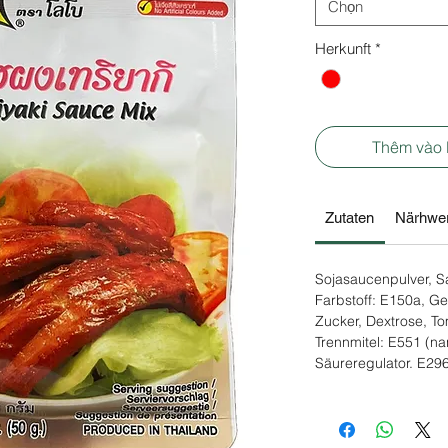
Chọn
Herkunft
*
Thêm vào
Zutaten
Närhwer
Sojasaucenpulver, S
Farbstoff: E150a, Ge
Zucker, Dextrose, To
Trennmitel: E551 (n
Säureregulator. E296