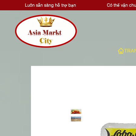
Luôn sẵn sàng hỗ trợ bạn
Có thể vận ch
TRA