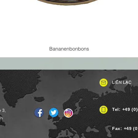
Bananenbonbons
LIÊN LẠC
Tel: +49 (0
e 3,
ch
Fax: +49 (0