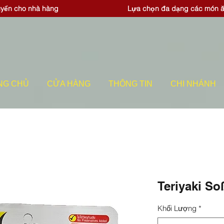
uyển cho nhà hàng
Lựa chọn đa dạng các món 
NG CHỦ
CỬA HÀNG
THÔNG TIN
CHI NHÁNH
Teriyaki So
Khối Lượng
*