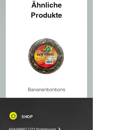
Ähnliche
Inhalt:
100 g
Produkte
Verpackungseinheit:
Päckchen
ASO-Bestellnr.:
ASO11210
Bananenbonbons
SHOP
ASIA MARKT CITY Produktsuche