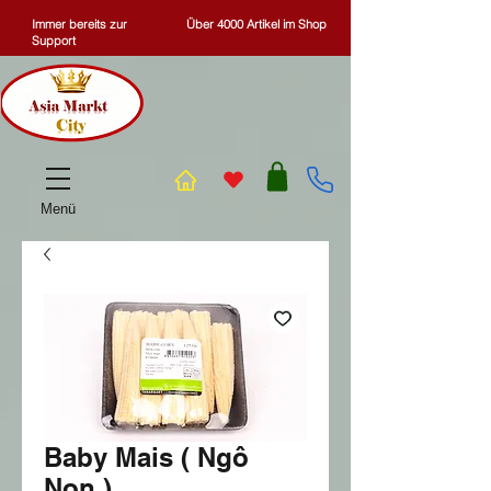
Immer bereits zur
Über 4000 Artikel im Shop
Support
Menü
Baby Mais ( Ngô
Non )