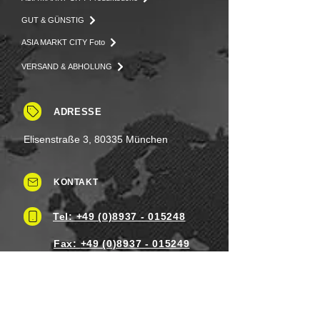
GUT & GÜNSTIG
ASIA MARKT CITY Foto
VERSAND & ABHOLUNG
ADRESSE
Elisenstraße 3, 80335 München
KONTAKT
Tel: +49 (0)8937 - 015248
Fax:
+49 (0)8937 - 015249
Mo. bis Samstag.: 8 - 20 Uhr
Feiertag: Flexibel
Sonntag.: Schließen