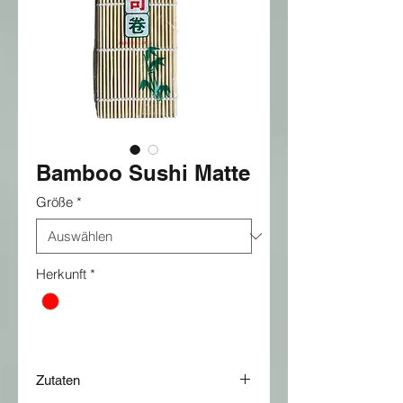
Bamboo Sushi Matte
Größe
*
Herkunft
*
Zutaten