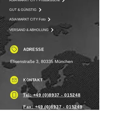
GUT & GÜNSTIG
ASIA MARKT CITY Foto
VERSAND & ABHOLUNG
ADRESSE
Elisenstraße 3, 80335 München
KONTAKT
Tel: +49 (0)8937 - 015248
Fax:
+49 (0)8937 - 015249
Mo. bis Samstag.: 8 - 20 Uhr
Feiertag: Flexibel
Sonntag.: Schließen