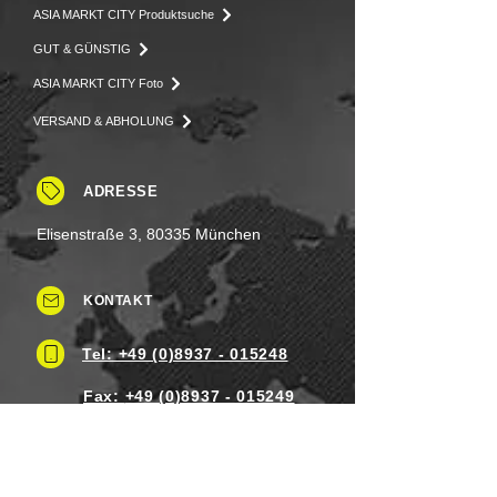
ASIA MARKT CITY Produktsuche
GUT & GÜNSTIG
ASIA MARKT CITY Foto
VERSAND & ABHOLUNG
ADRESSE
Elisenstraße 3, 80335 München
KONTAKT
Tel: +49 (0)8937 - 015248
Fax:
+49 (0)8937 - 015249
Mo. bis Samstag.: 8 - 20 Uhr
Feiertag: Flexibel
Sonntag.: Schließen