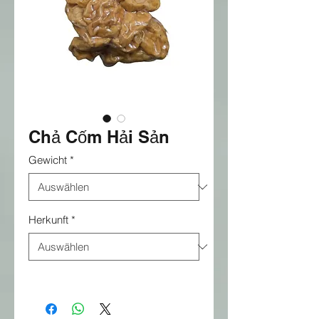
Chả Cốm Hải Sản
Gewicht
*
Herkunft
*