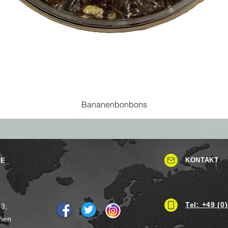
Bananenbonbons
KONTAKT
SE
Tel: +49 (0
 3,
hen