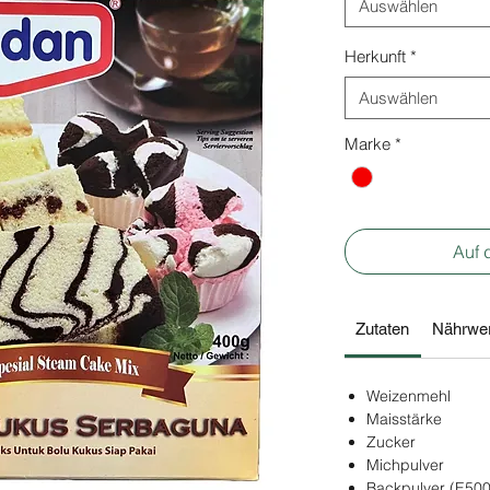
Auswählen
Herkunft
*
Auswählen
Marke
*
Auf 
Zutaten
Nährwer
Weizenmehl
Maisstärke
Zucker
Michpulver
Backpulver (E500