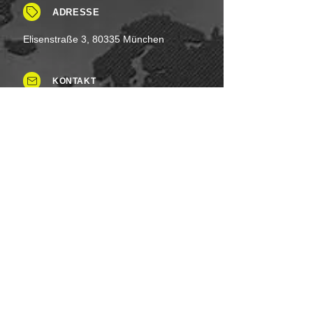
ADRESSE
Elisenstraße 3, 80335 München
KONTAKT
Tel: +49 (0)8937 - 015248
Fax:
+49 (0)8937 - 015249
Mo. bis Samstag.: 8 - 20 Uhr
Feiertag: Flexibel
Sonntag.: Schließen
UNSERE ZAHLUNGSARTEN