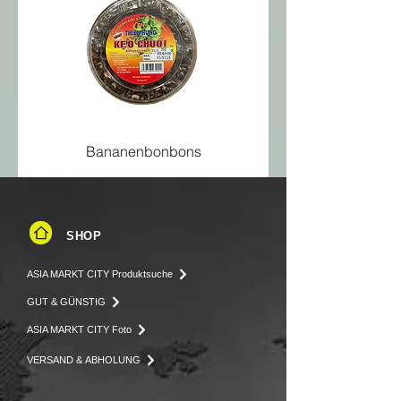
Eiweiß
12 g
Salz
< 0,01 g
Bananenbonbons
SHOP
ASIA MARKT CITY Produktsuche
GUT & GÜNSTIG
ASIA MARKT CITY Foto
VERSAND & ABHOLUNG