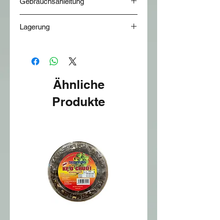
Gebrauchsanleitung
direkt Verbrauch,
Lagerung
Nach dem Öffnen ist es in
Kühlschrank zu largern, und
innerhalb 2 Tage verbraucht.
Ähnliche
Produkte