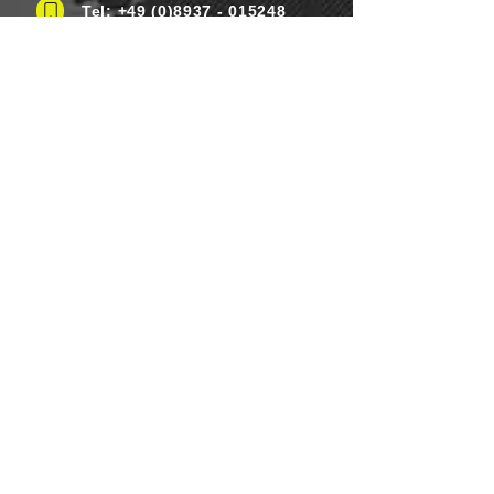
Tel: +49 (0)8937 - 015248
Fax:
+49 (0)8937 - 015249
Mo. bis Samstag.: 8 - 20 Uhr
Feiertag: Flexibel
Sonntag.: Schließen
UNSERE ZAHLUNGSARTEN
Wir Lebensmittel.