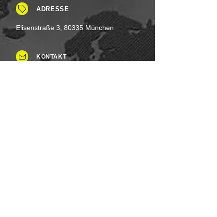
ADRESSE
Elisenstraße 3, 80335 München
KONTAKT
Tel: +49 (0)8937 - 015248
Fax:
+49 (0)8937 - 015249
Mo. bis Samstag.: 8 - 20 Uhr
Feiertag: Flexibel
Sonntag.: Schließen
UNSERE ZAHLUNGSARTEN