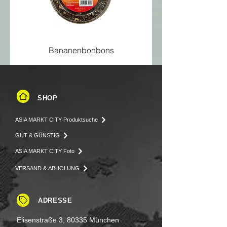
Eiweiß
9,3 g
Salz
2,6 g
Bananenbonbons
SHOP
ASIA MARKT CITY Produktsuche
GUT & GÜNSTIG
ASIA MARKT CITY Foto
VERSAND & ABHOLUNG
ADRESSE
Elisenstraße 3, 80335 München