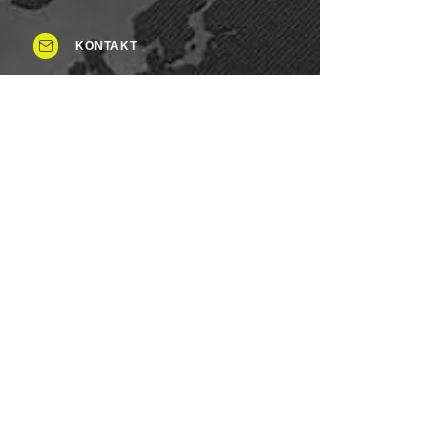
KONTAKT
Tel: +49 (0)8937 - 015248
Fax:
+49 (0)8937 - 015249
Mo. bis Samstag.: 8 - 20 Uhr
Feiertag: Flexibel
Sonntag.: Schließen
UNSERE ZAHLUNGSARTEN