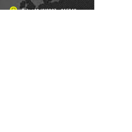
Tel: +49 (0)8937 - 015248
Fax:
+49 (0)8937 - 015249
Mo. bis Samstag.: 8 - 20 Uhr
Feiertag: Flexibel
Sonntag.: Schließen
UNSERE ZAHLUNGSARTEN
Wir Lebensmittel.