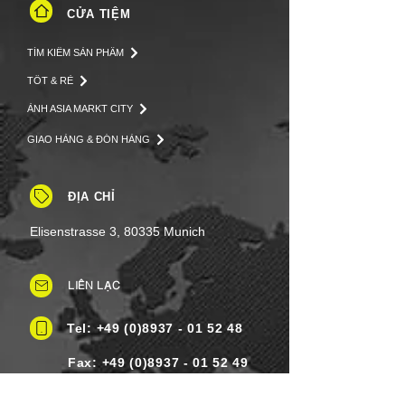
CỬA TIỆM
TÌM KIẾM SẢN PHẨM
TỐT & RẺ
ẢNH ASIA MARKT CITY
GIAO HÀNG & ĐÓN HÀNG
ĐỊA CHỈ
Elisenstrasse 3, 80335 Munich
LIÊN LẠC
Tel: +49 (0)8937 - 01 52 48
Fax:
+49 (0)8937 - 01 52 49
Thứ Hai đến Thứ Bảy: 8 giờ sáng -