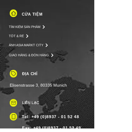
CỬA TIỆM
TÌM KIẾM SẢN PHẨM
TỐT & RẺ
ẢNH ASIA MARKT CITY
GIAO HÀNG & ĐÓN HÀNG
ĐỊA CHỈ
Elisenstrasse 3, 80335 Munich
LIÊN LẠC
Tel: +49 (0)8937 - 01 52 48
Fax:
+49 (0)8937 - 01 52 49