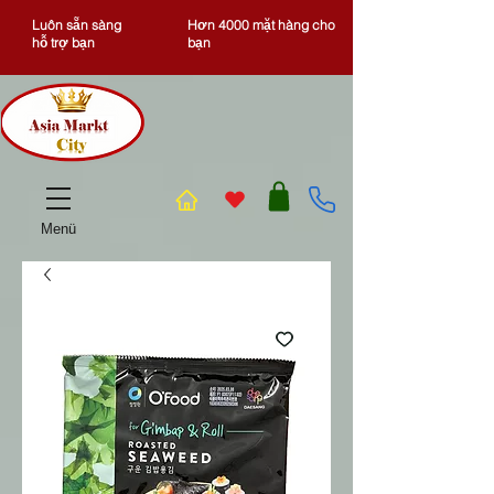
Luôn sẵn sàng
Hơn 4000 mặt hàng cho
hỗ trợ bạn
bạn
Menü