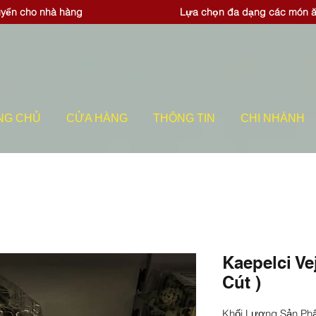
uyển cho nhà hàng
Lựa chọn đa dạng các món 
NG CHỦ
CỬA HÀNG
THÔNG TIN
CHI NHÁNH
Kaepelci Ve
Cút )
Khối Lượng Sản Ph