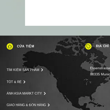
ĐỊA CHỈ
CỬA TIỆM
Elisenstrass
TÌM KIẾM SẢN PHẨM
80335 Muni
TỐT & RẺ
ẢNH ASIA MARKT CITY
GIAO HÀNG & ĐÓN HÀNG