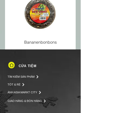
ăn
Bananenbonbons
CỬA TIỆM
TÌM KIẾM SẢN PHẨM
TỐT & RẺ
ẢNH ASIA MARKT CITY
GIAO HÀNG & ĐÓN HÀNG