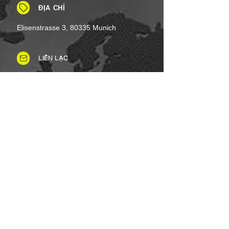
ĐỊA CHỈ
Elisenstrasse 3, 80335 Munich
LIÊN LẠC
Tel: +49 (0)8937 - 01 52 48
Fax:
+49 (0)8937 - 01 52 49
Thứ Hai đến Thứ Bảy: 8 giờ sáng -
8 giờ tối
Ngày lễ: Linh hoạt
Chủ nhật: Đóng cửa
PHƯƠNG THỨC THANH TOÁN