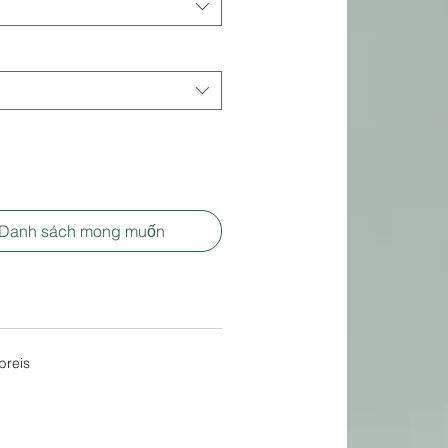
 Danh sách mong muốn
breis