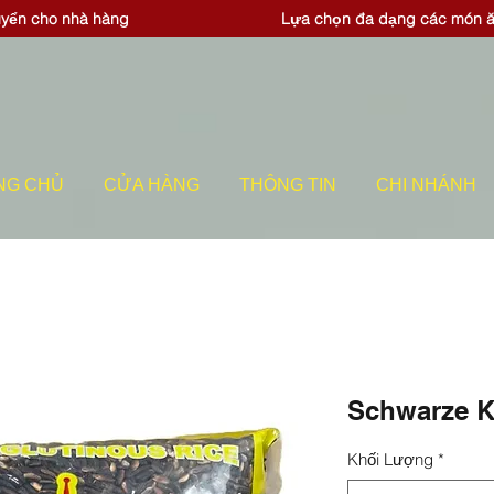
uyển cho nhà hàng
Lựa chọn đa dạng các món 
NG CHỦ
CỬA HÀNG
THÔNG TIN
CHI NHÁNH
Schwarze K
Khối Lượng
*