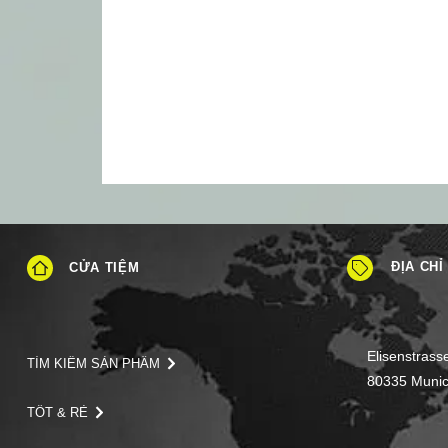
ĐỊA CHỈ
CỬA TIỆM
Elisenstrass
TÌM KIẾM SẢN PHẨM
80335 Muni
TỐT & RẺ