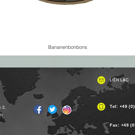
Bananenbonbons
LIÊN LẠC
Tel: +49 (0
e 3,
ch
Fax: +49 (0