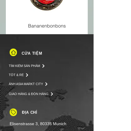
Bananenbonbons
CỬA TIỆM
TÌM KIẾM SẢN PHẨM
TỐT & RẺ
ẢNH ASIA MARKT CITY
GIAO HÀNG & ĐÓN HÀNG
ĐỊA CHỈ
Elisenstrasse 3, 80335 Munich