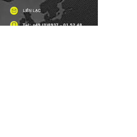
LIÊN LẠC
Tel: +49 (0)8937 - 01 52 48
Fax:
+49 (0)8937 - 01 52 49
Thứ Hai đến Thứ Bảy: 8 giờ sáng -
8 giờ tối
Ngày lễ: Linh hoạt
Chủ nhật: Đóng cửa
PHƯƠNG THỨC THANH TOÁN