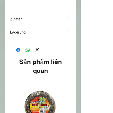
Zutaten
in Ringe geschnitten und gefrorene
Lagerung
Tintenfisch
in tief Kühlschrank gelagert.
Sản phẩm liên
quan