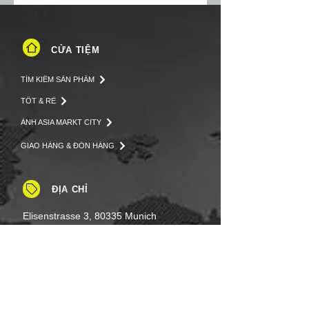
CỬA TIỆM
TÌM KIẾM SẢN PHẨM
TỐT & RẺ
ẢNH ASIA MARKT CITY
GIAO HÀNG & ĐÓN HÀNG
ĐỊA CHỈ
Elisenstrasse 3, 80335 Munich
LIÊN LẠC
Tel: +49 (0)8937 - 01 52 48