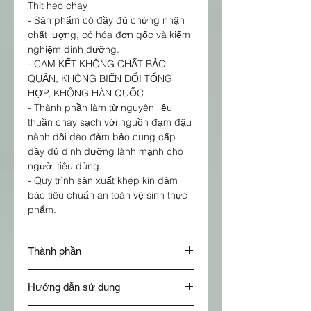
Thịt heo chay
- Sản phẩm có đầy đủ chứng nhận
chất lượng, có hóa đơn gốc và kiểm
nghiệm dinh dưỡng.
- CAM KẾT KHÔNG CHẤT BẢO
QUẢN, KHÔNG BIẾN ĐỔI TỔNG
HỢP, KHÔNG HÀN QUỐC
- Thành phần làm từ nguyên liệu
thuần chay sạch với nguồn đạm đậu
nành dồi dào đảm bảo cung cấp
đầy đủ dinh dưỡng lành mạnh cho
người tiêu dùng.
- Quy trình sản xuất khép kín đảm
bảo tiêu chuẩn an toàn vệ sinh thực
phẩm.
Thành phần
Protein đậu nành (không biến đổi
Hướng dẫn sử dụng
gen), bột đậu nành đã khử chất béo,
gluten lúa mì, tinh bột ngô.