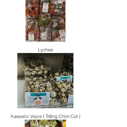
Lychee
Kaepelci Vejce ( Trứng Chim Cút )