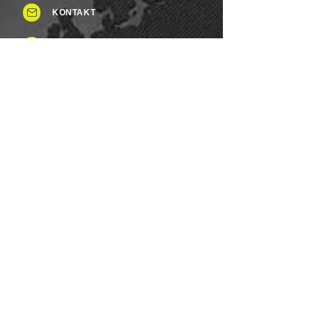
KONTAKT
Tel: +49 (0)8937 - 015248
Fax:
+49 (0)8937 - 015249
Mo. bis Samstag.: 8 - 20 Uhr
Feiertag: Flexibel
Sonntag.: Schließen
UNSERE ZAHLUNGSARTEN