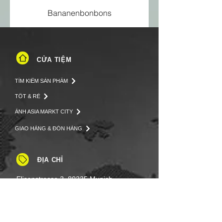
Bananenbonbons
CỬA TIỆM
TÌM KIẾM SẢN PHẨM
TỐT & RẺ
ẢNH ASIA MARKT CITY
GIAO HÀNG & ĐÓN HÀNG
ĐỊA CHỈ
Elisenstrasse 3, 80335 Munich
LIÊN LẠC