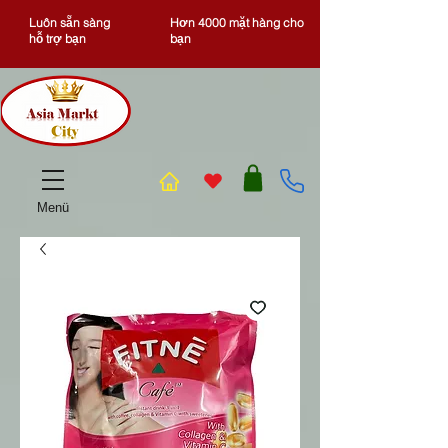
Luôn sẵn sàng
Hơn 4000 mặt hàng cho
hỗ trợ bạn
bạn
Menü