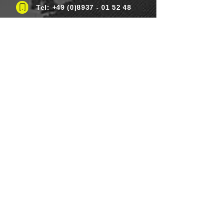
Tel: +49 (0)8937 - 01 52 48
Fax:
+49 (0)8937 - 01 52 49
Thứ Hai đến Thứ Bảy: 8 giờ sáng -
8 giờ tối
Ngày lễ: Linh hoạt
Chủ nhật: Đóng cửa
PHƯƠNG THỨC THANH TOÁN
Wir Lebensmittel.