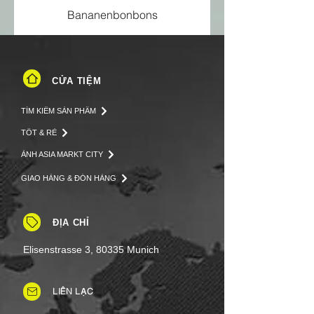
Bananenbonbons
CỬA TIỆM
TÌM KIẾM SẢN PHẨM
TỐT & RẺ
ẢNH ASIA MARKT CITY
GIAO HÀNG & ĐÓN HÀNG
ĐỊA CHỈ
Elisenstrasse 3, 80335 Munich
LIÊN LẠC