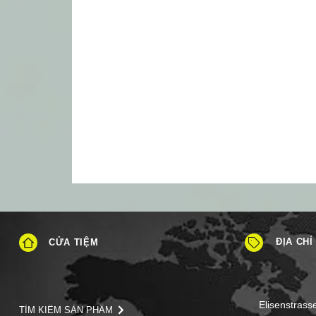
ĐỊA CHỈ
CỬA TIỆM
Elisenstrass
TÌM KIẾM SẢN PHẨM