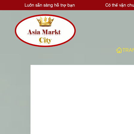
Luôn sẵn sàng hỗ trợ bạn
Có thể vận ch
TRA