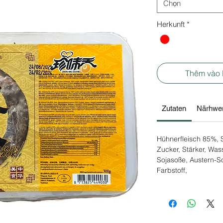
Chọn
Herkunft
*
Thêm vào
Zutaten
Närhwer
Hühnerfleisch 85%, 
Zucker, Stärker, Wa
Sojasoße, Austern-So
Farbstoff,