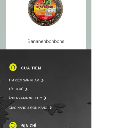
Bananenbonbons
CỬA TIỆM
TÌM KIẾM SẢN PHẨM
TỐT & RẺ
ẢNH ASIA MARKT CITY
GIAO HÀNG & ĐÓN HÀNG
ĐỊA CHỈ