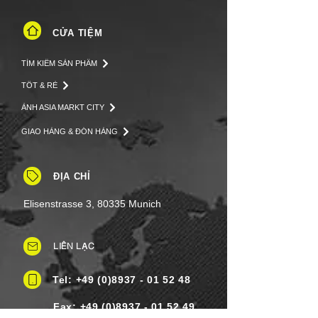
CỬA TIỆM
TÌM KIẾM SẢN PHẨM
TỐT & RẺ
ẢNH ASIA MARKT CITY
GIAO HÀNG & ĐÓN HÀNG
ĐỊA CHỈ
Elisenstrasse 3, 80335 Munich
LIÊN LẠC
Tel: +49 (0)8937 - 01 52 48
Fax:
+49 (0)8937 - 01 52 49