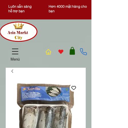
Luôn sẵn sàng
Hơn 4000 mặt hàng cho
hỗ trợ bạn
bạn
Menü