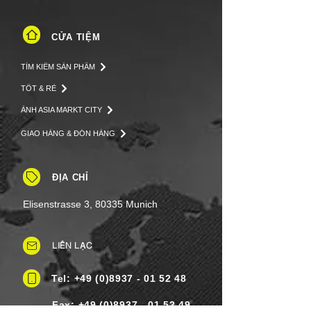
CỬA TIỆM
TÌM KIẾM SẢN PHẨM
TỐT & RẺ
ẢNH ASIA MARKT CITY
GIAO HÀNG & ĐÓN HÀNG
ĐỊA CHỈ
Elisenstrasse 3, 80335 Munich
LIÊN LẠC
Tel: +49 (0)8937 - 01 52 48
Fax:
+49 (0)8937 - 01 52 49