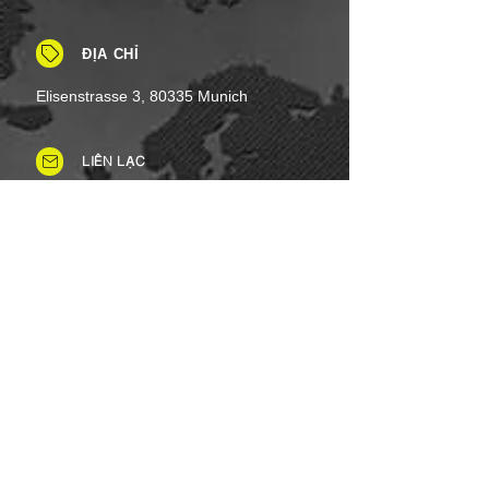
ĐỊA CHỈ
Elisenstrasse 3, 80335 Munich
LIÊN LẠC
Tel: +49 (0)8937 - 01 52 48
Fax:
+49 (0)8937 - 01 52 49
Thứ Hai đến Thứ Bảy: 8 giờ sáng -
8 giờ tối
Ngày lễ: Linh hoạt
Chủ nhật: Đóng cửa
PHƯƠNG THỨC THANH TOÁN