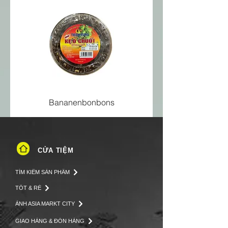
Eiweiß
1 g
Salz
0 g
Bananenbonbons
CỬA TIỆM
TÌM KIẾM SẢN PHẨM
TỐT & RẺ
ẢNH ASIA MARKT CITY
GIAO HÀNG & ĐÓN HÀNG