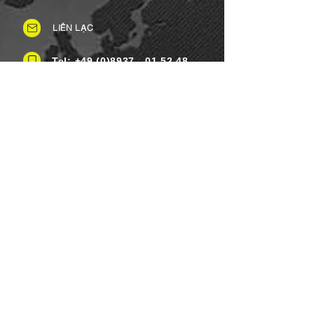
LIÊN LẠC
Tel: +49 (0)8937 - 01 52 48
Fax:
+49 (0)8937 - 01 52 49
Thứ Hai đến Thứ Bảy: 8 giờ sáng -
8 giờ tối
Ngày lễ: Linh hoạt
Chủ nhật: Đóng cửa
PHƯƠNG THỨC THANH TOÁN