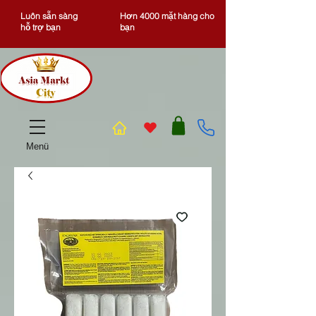
Luôn sẵn sàng
Hơn 4000 mặt hàng cho
hỗ trợ bạn
bạn
Menü