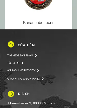
Salz
1,1 g
Bananenbonbons
CỬA TIỆM
TÌM KIẾM SẢN PHẨM
TỐT & RẺ
ẢNH ASIA MARKT CITY
GIAO HÀNG & ĐÓN HÀNG
ĐỊA CHỈ
Elisenstrasse 3, 80335 Munich