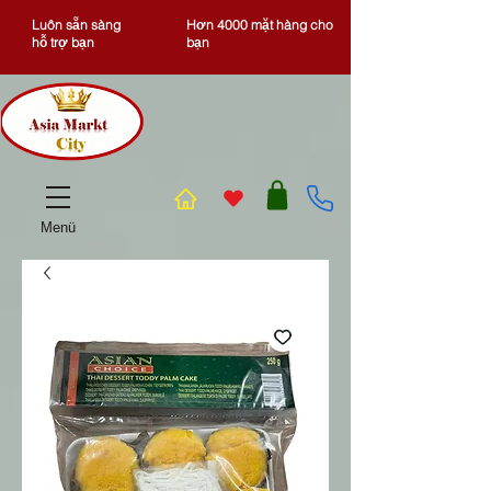
Luôn sẵn sàng
Hơn 4000 mặt hàng cho
hỗ trợ bạn
bạn
Menü