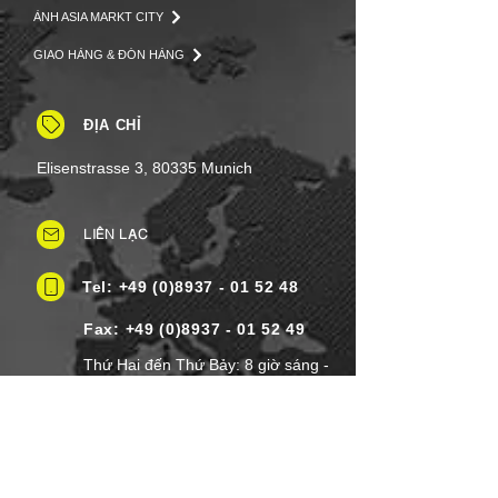
ẢNH ASIA MARKT CITY
GIAO HÀNG & ĐÓN HÀNG
ĐỊA CHỈ
Elisenstrasse 3, 80335 Munich
LIÊN LẠC
Tel: +49 (0)8937 - 01 52 48
Fax:
+49 (0)8937 - 01 52 49
Thứ Hai đến Thứ Bảy: 8 giờ sáng -
8 giờ tối
Ngày lễ: Linh hoạt
Chủ nhật: Đóng cửa