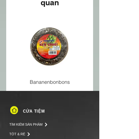
quan
Bananenbonbons
CỬA TIỆM
TÌM KIẾM SẢN PHẨM
TỐT & RẺ