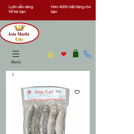
Luôn sẵn sàng
Hơn 4000 mặt hàng cho
hỗ trợ bạn
bạn
Menü