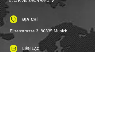
GIAO HÀNG & ĐÓN HÀNG
ĐỊA CHỈ
Elisenstrasse 3, 80335 Munich
LIÊN LẠC
Tel: +49 (0)8937 - 01 52 48
Fax:
+49 (0)8937 - 01 52 49
Thứ Hai đến Thứ Bảy: 8 giờ sáng -
8 giờ tối
Ngày lễ: Linh hoạt
Chủ nhật: Đóng cửa
PHƯƠNG THỨC THANH TOÁN