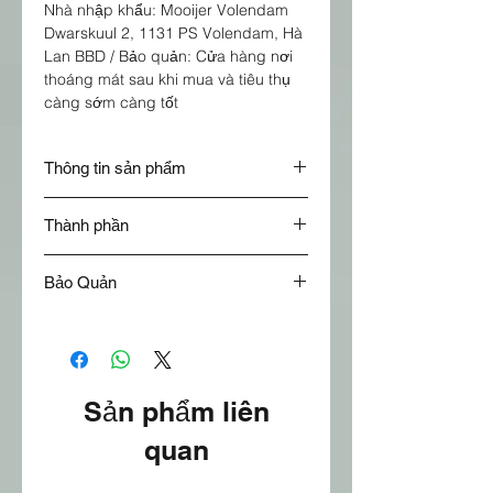
Nhà nhập khẩu: Mooijer Volendam
Dwarskuul 2, 1131 PS Volendam, Hà
Lan BBD / Bảo quản: Cửa hàng nơi
thoáng mát sau khi mua và tiêu thụ
càng sớm càng tốt
Thông tin sản phẩm
Tên sản phẩm:
Shield mackerel 1kg
Thành phần
- Cá nục chuối 1kg Ngọc trai Châu Á
Loại sản phẩm:
food
Cá nục chuối đóng đá
Bảo Quản
Danh mục:
Ẩm thực Châu Á
Bảo quản trong tủ lạnh ở nhiệt độ
-18 °
Xuất xứ:
Việt Nam
Nhà nhập khẩu
: Mooijer Volendam
Dwarskuul 2, 1131 PS Volendam, Hà
Sản phẩm liên
Lan
Tốt nhất trước ngày / bảo quản
:
quan
bảo quản trong tủ lạnh sau khi mua
và sử dụng càng sớm càng tốt