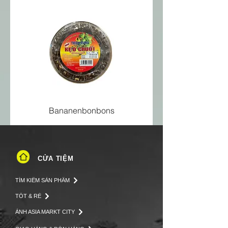
Bananenbonbons
CỬA TIỆM
TÌM KIẾM SẢN PHẨM
TỐT & RẺ
ẢNH ASIA MARKT CITY