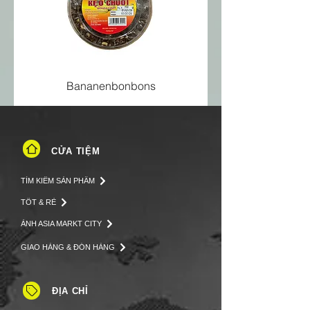
Bananenbonbons
CỬA TIỆM
TÌM KIẾM SẢN PHẨM
TỐT & RẺ
ẢNH ASIA MARKT CITY
GIAO HÀNG & ĐÓN HÀNG
ĐỊA CHỈ