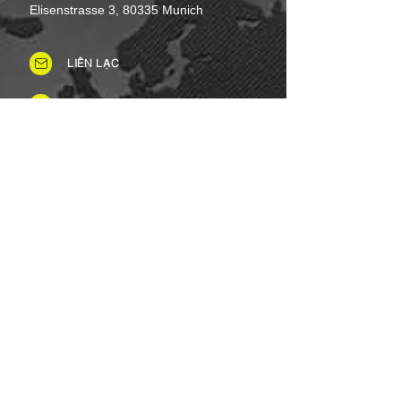
Elisenstrasse 3, 80335 Munich
LIÊN LẠC
Tel: +49 (0)8937 - 01 52 48
Fax:
+49 (0)8937 - 01 52 49
Thứ Hai đến Thứ Bảy: 8 giờ sáng -
8 giờ tối
Ngày lễ: Linh hoạt
Chủ nhật: Đóng cửa
PHƯƠNG THỨC THANH TOÁN