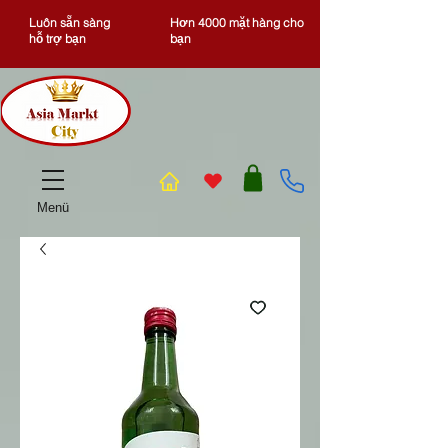
Luôn sẵn sàng
Hơn 4000 mặt hàng cho
hỗ trợ bạn
bạn
Menü