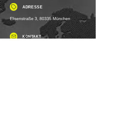
ADRESSE
Elisenstraße 3, 80335 München
KONTAKT
Tel: +49 (0)8937 - 015248
Fax:
+49 (0)8937 - 015249
Mo. bis Samstag.: 8 - 20 Uhr
Feiertag: Flexibel
Sonntag.: Schließen
UNSERE ZAHLUNGSARTEN