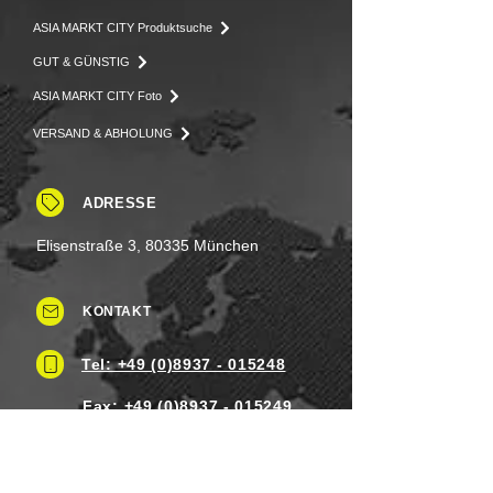
ASIA MARKT CITY Produktsuche
GUT & GÜNSTIG
ASIA MARKT CITY Foto
VERSAND & ABHOLUNG
ADRESSE
Elisenstraße 3, 80335 München
KONTAKT
Tel: +49 (0)8937 - 015248
Fax:
+49 (0)8937 - 015249
Mo. bis Samstag.: 8 - 20 Uhr
Feiertag: Flexibel