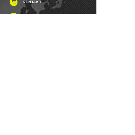
KONTAKT
Tel: +49 (0)8937 - 015248
Fax:
+49 (0)8937 - 015249
Mo. bis Samstag.: 8 - 20 Uhr
Feiertag: Flexibel
Sonntag.: Schließen
UNSERE ZAHLUNGSARTEN
Wir Lebensmittel.