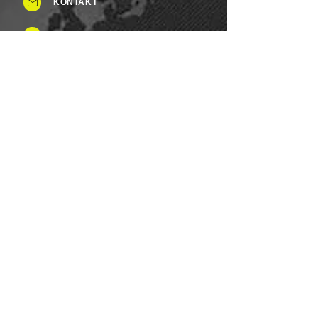
KONTAKT
Tel: +49 (0)8937 - 015248
Fax:
+49 (0)8937 - 015249
Mo. bis Samstag.: 8 - 20 Uhr
Feiertag: Flexibel
Sonntag.: Schließen
UNSERE ZAHLUNGSARTEN
Wir Lebensmittel.