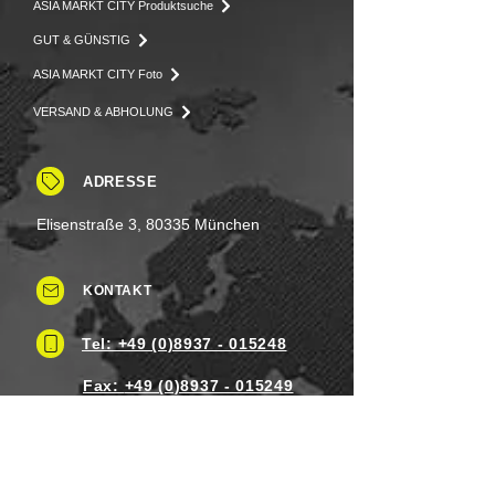
ASIA MARKT CITY Produktsuche
GUT & GÜNSTIG
ASIA MARKT CITY Foto
VERSAND & ABHOLUNG
ADRESSE
Elisenstraße 3, 80335 München
KONTAKT
Tel: +49 (0)8937 - 015248
Fax:
+49 (0)8937 - 015249
Mo. bis Samstag.: 8 - 20 Uhr
Feiertag: Flexibel
Sonntag.: Schließen