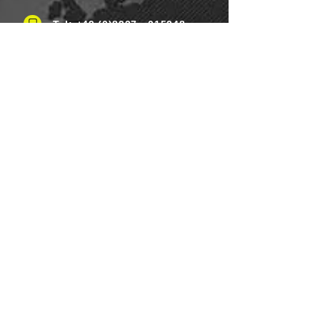
Tel: +49 (0)8937 - 015248
Fax:
+49 (0)8937 - 015249
Mo. bis Samstag.: 8 - 20 Uhr
Feiertag: Flexibel
Sonntag.: Schließen
UNSERE ZAHLUNGSARTEN
Wir Lebensmittel.