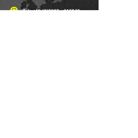
Tel: +49 (0)8937 - 015248
Fax:
+49 (0)8937 - 015249
Mo. bis Samstag.: 8 - 20 Uhr
Feiertag: Flexibel
Sonntag.: Schließen
UNSERE ZAHLUNGSARTEN
Wir Lebensmittel.