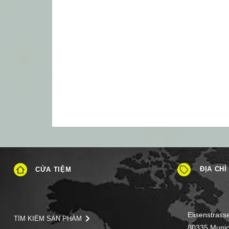
ĐỊA CHỈ
CỬA TIỆM
Elisenstrass
TÌM KIẾM SẢN PHẨM
80335 Muni