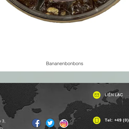
Bananenbonbons
LIÊN LẠC
Tel: +49 (0
e 3,
ch